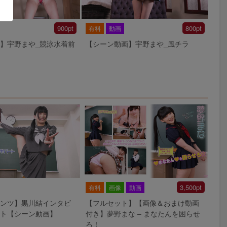
900pt
800pt
有料
動画
】宇野まや_競泳水着前
【シーン動画】宇野まや_風チラ
3,500pt
有料
画像
動画
ンツ】黒川結インタビ
【フルセット】【画像＆おまけ動画
ト【シーン動画】
付き】夢野まな – まなたんを困らせ
ろ！