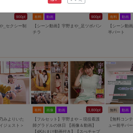
900pt
900pt
有料
動画
有料
動画
や_セクシー制
【シーン動画】宇野まや_足ツボパン
【シーン動画
チラ
半パート
3,800pt
有料
画像
動画
無料
動画
乃みよりいた
【フルセット】宇野まや – 現役看護
【無料コンテ
イジェスト＞
師グラドルの休日 【画像＆動画】
ュー前半パー
【4Kおまけ動画付き】【スぺチャプ