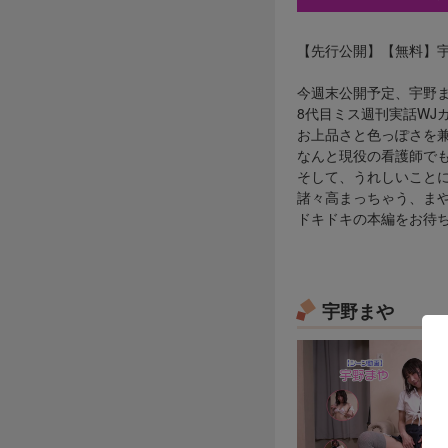
【先行公開】【無料】宇
今週末公開予定、宇野
8代目ミス週刊実話WJ
お上品さと色っぽさを
なんと現役の看護師で
そして、うれしいこと
諸々高まっちゃう、ま
ドキドキの本編をお待
宇野まや