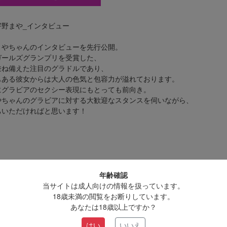
野まや_インタビュー
まやちゃんのインタビューを先行公開。
ガールズグランプリを受賞した、
兼ね備えた注目のグラドルであり、
もある彼女からは大人の色気と包容力が溢れております。
にグラビアのセクシー表現にもとっても前向き。
やちゃんのグラビアに対する大歓迎なスタンスを伺いながら、
ちいただければと思います！
年齢確認
当サイトは成人向けの情報を扱っています。
18歳未満の閲覧をお断りしています。
あなたは18歳以上ですか？
はい
いいえ