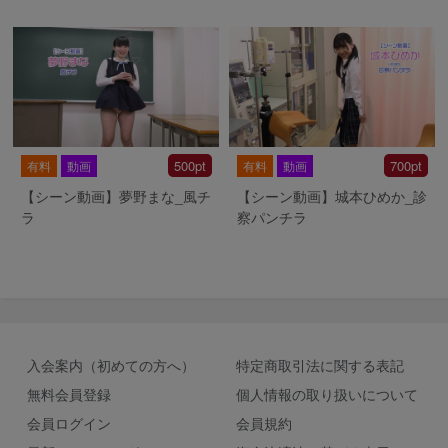
500pt
700pt
有料
動画
有料
動画
【シーン動画】夢野まな_風チ
【シーン動画】城本ひめか_診
ラ
察パンチラ
入会案内（初めての方へ）
特定商取引法に関する表記
無料会員登録
個人情報の取り扱いについて
会員ログイン
会員規約