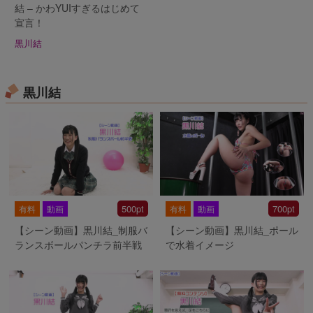
結 – かわYUIすぎるはじめて
宣言！
黒川結
黒川結
500pt
700pt
有料
動画
有料
動画
【シーン動画】黒川結_制服バ
【シーン動画】黒川結_ポール
ランスボールパンチラ前半戦
で水着イメージ