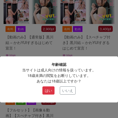
2,900pt
3,400pt
有料
動画
有料
動画
【動画のみ】【通常版】黒川
【動画のみ】【スぺチャプ付
結 – かわYUIすぎるはじめて
き】黒川結 – かわYUIすぎる
宣言！
はじめて宣言！
黒川結
黒川結
年齢確認
当サイトは成人向けの情報を扱っています。
18歳未満の閲覧をお断りしています。
あなたは18歳以上ですか？
はい
いいえ
3,900pt
有料
画像
動画
【フルセット】【画像＆動
画】【スぺチャプ付き】黒川