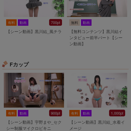
700pt
有料
動画
無料
動画
【シーン動画】黒川結_風チラ
【無料コンテンツ】黒川結イ
ンタビュー前半パート【シー
ン動画】
Fカップ
900pt
1,000pt
有料
動画
有料
動画
【シーン動画】宇野まや_セク
【シーン動画】黒川結_水着イ
シー制服マイクロビキニ
メージ