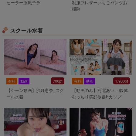
セーラー服風チラ
制服ブレザーいちごパンツお
掃除
スクール水着
700pt
1,900pt
有料
動画
有料
動画
【シーン動画】沙月恵奈_スク
【動画のみ】河北あい – 軟体
ール水着
むっちり笑顔抜群Eカップ