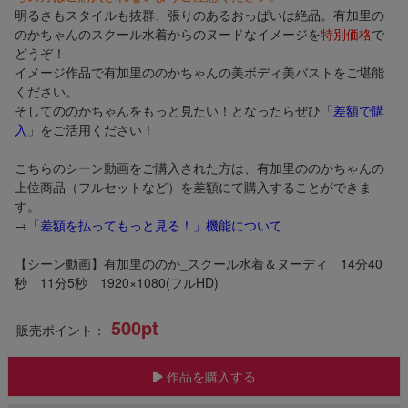
明るさもスタイルも抜群、張りのあるおっぱいは絶品。有加里の
のかちゃんのスクール水着からのヌードなイメージを
特別価格
で
どうぞ！
イメージ作品で有加里ののかちゃんの美ボディ美バストをご堪能
ください。
そしてののかちゃんをもっと見たい！となったらぜひ「
差額で購
入
」をご活用ください！
こちらのシーン動画をご購入された方は、有加里ののかちゃんの
上位商品（フルセットなど）を差額にて購入することができま
す。
→
「差額を払ってもっと見る！」機能について
【シーン動画】有加里ののか_スクール水着＆ヌーディ 14分40
秒 11分5秒 1920×1080(フルHD)
500pt
販売ポイント：
作品を購入する