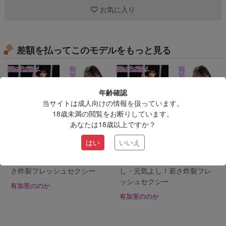
お気に入り
差額を払ってこのモデルをもっと見る
年齢確認
当サイトは成人向けの情報を扱っています。
18歳未満の閲覧をお断りしています。
あなたは18歳以上ですか？
1,980pt
2,480pt
有料
動画
有料
画像
動画
はい
いいえ
【動画のみ】有加里ののか-明
【フルセット】有加里ののか
るし・エロし・元気よし！若
【画像＆動画】-明るし・エロ
さ炸裂フレッシュセクシー
し・元気よし！若さ炸裂フレ
ッシュセクシー
有加里ののか
有加里ののか