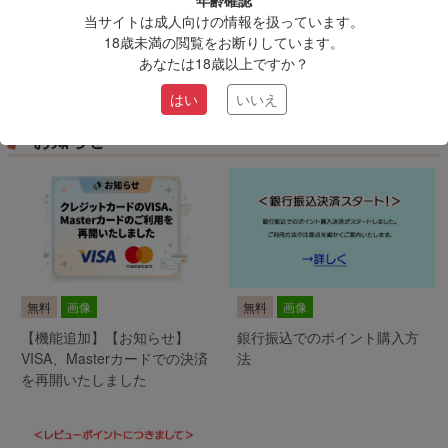
年齢確認
当サイトは成人向けの情報を扱っています。
18歳未満の閲覧をお断りしています。
あなたは18歳以上ですか？
はい
いいえ
お知らせ
無料
画像
無料
画像
【機能追加】【お知らせ】
銀行振込でのポイント購入方
VISA、Masterカードでの決済
法
を再開いたしました